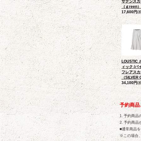
サテンスカ
（ｇreen）
17,600円
(
LOUSTIC
ィック /バ
フレアスカ
（SILVER 
34,100円
(
予約商品
1. 予約商
2. 予約
■通常商品
※この場合