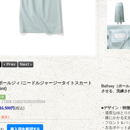
sey ボールジィ /ニードルジャージータイトスカート
Ballsey（
int)
させる、洗練さ
204-11602-H2501H2504
■デザイン・特徴
16,500円
(税込)
・適度なゆとり
ト進呈 ]
・膝にかかる丈
・フロント＆バ
・左右ポケット
切れ