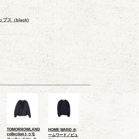
プス（black)
TOMORROWLAND
HOME WARD ホ
collectionトゥモ
ームワード／ピュ