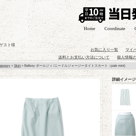
Home
Coordinate
ゲスト様
お気に入り一覧
マイ
送料とお支払い方法について
個人情報
ategory
>
Skirt
> Ballsey ボールジィ /ニードルジャージータイトスカート（pale mint)
詳細イメージ