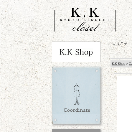
ようこそ 
K.K Shop
>
C