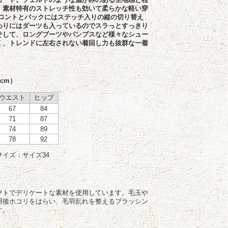
、素材特有のストレッチ性も効いて柔らかな軽い穿
フロントとバックにはステッチ入りの縦の切り替え
わりにはダーツも入っているのでスラっとすっきり
そして、ロングブーツやパンプスなど様々なシュー
く、トレンドに左右されない着回し力も抜群な一着
cm）
ウエスト
ヒップ
67
84
71
87
74
89
78
92
イズ：サイズ34
フトでデリケートな素材を使用しています。毛玉や
用後ホコリをはらい、毛羽乱れを整えるブラッシン
す。