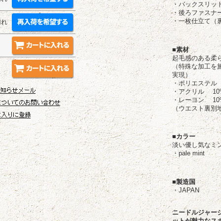
・バックスリット
・後ろファスナ
・一枚仕立て（
切れ
■素材
起毛感のある柔
（特殊な加工を
実現）
・ポリエステル 
・アクリル 10
・レーヨン 10
（ウエスト裏別地
■カラー
淡い優し気なミ
・pale mint
■製造国
・JAPAN
ニードルジャー
ットが魅力なス