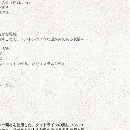
入り（約21ｃｍ）
ー開き
裏地無し）
らかな質感
施すことで、メルトンのような温かみのある表情を
80%
%
%
：コットン60％ ポリエステル40％）
ントカラー
ジー素材を使用した、タイトラインの美しいシルエ
カート。フェルトのような温かみのある生地感と程