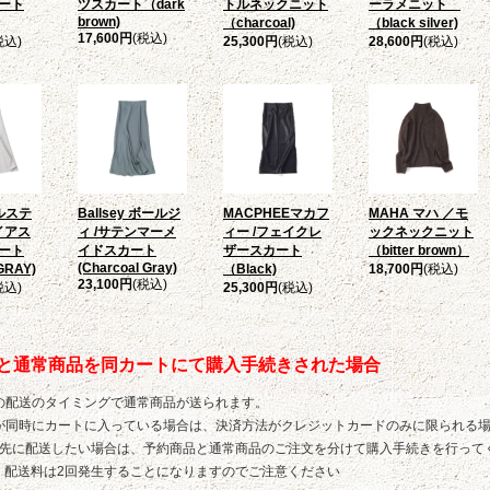
ート
ツスカート（dark
トルネックニット
ーラメニット
brown)
（charcoal)
（black silver)
17,600円
(税込)
税込)
25,300円
(税込)
28,600円
(税込)
 ルステ
Ballsey ボールジ
MACPHEEマカフ
MAHA マハ ／モ
イアス
ィ /サテンマーメ
ィー /フェイクレ
ックネックニット
ート
イドスカート
ザースカート
（bitter brown）
(Charcoal Gray)
GRAY)
（Black)
18,700円
(税込)
23,100円
(税込)
税込)
25,300円
(税込)
と通常商品を同カートにて購入手続きされた場合
品の配送のタイミングで通常商品が送られます。
商品が同時にカートに入っている場合は、決済方法がクレジットカードのみに限られる
を先に配送したい場合は、予約商品と通常商品のご注文を分けて購入手続きを行って
、配送料は2回発生することになりますのでご注意ください