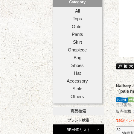
Category
All
Tops
Outer
Pants
Skirt
Onepiece
Bag
Shoes
Hat
Accessory
Ball
Stole
（pale m
Others
商品番号 17
商品検索
販売価格
ブランド検索
[150ポイン
32
BRANDリスト
/在庫