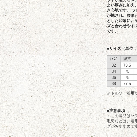
よい厚みに加え
き心地です。 
が施され、腰ま
とした印象に。
ズと合わせやす
です。
■サイズ（単位：
総丈
ｻｲｽﾞ
32
73.5
34
75
36
75
38
77.5
※トルソー着用サ
■注意事項
・この製品はソ
毛羽などは、着
グがおすすめで