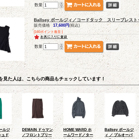
数量
Ballsey ボールジィ／コードタック スリーブレストッ
販売価格
17,600円
(税込)
[160ポイント進呈 ]
数量
を見た人は、こちらの商品もチェックしています！
 ボールジ
DEMAIN ドゥマン
HOME WARD ホ
Ballsey ボールジ
シュド
／フロントプリー
ームワード／ター
ィ ／ プルオーバ