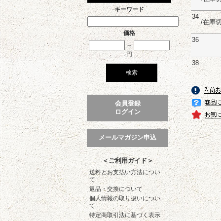
キーワード
34
/在庫
価格
36
～
円
38
会員登録
ログイン
メールマガジン申込
＜ご利用ガイド＞
送料とお支払い方法につい
て
返品・交換について
個人情報の取り扱いについ
て
特定商取引法に基づく表示