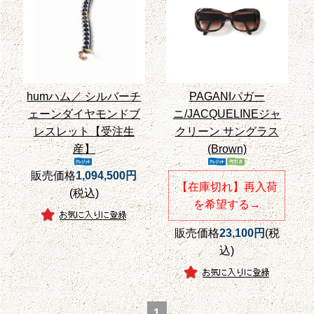
humハム／ シルバーチ
PAGANIパガー
ェーンダイヤモンドブ
ニ/JACQUELINEジャ
レスレット【受注生
クリーン サングラス
産】
(Brown)
販売価格
1,094,500円
【在庫切れ】再入荷
(税込)
を希望する→
販売価格
23,100円
(税
込)
1