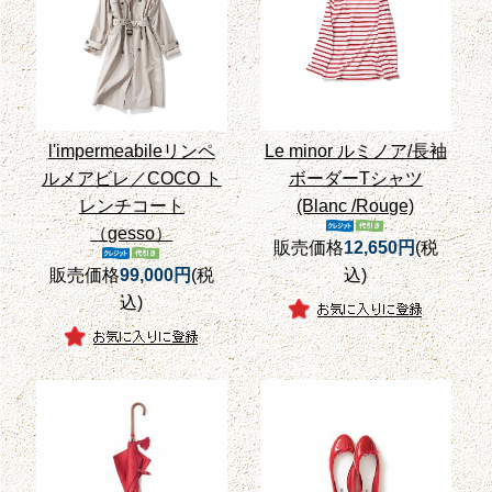
l'impermeabileリンペ
Le minor ルミノア/長袖
ルメアビレ／COCO ト
ボーダーTシャツ
レンチコート
(Blanc /Rouge)
（gesso）
販売価格
12,650円
(税
販売価格
99,000円
(税
込)
込)