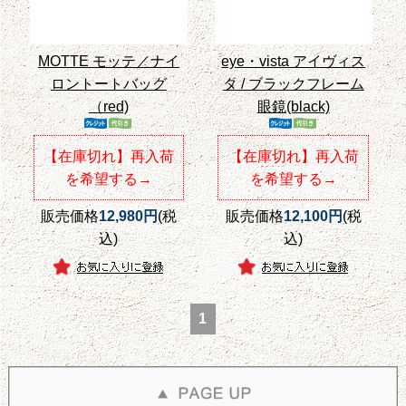
MOTTE モッテ／ナイ
eye・vista アイヴィス
ロントートバッグ
タ / ブラックフレーム
（red)
眼鏡(black)
【在庫切れ】再入荷
【在庫切れ】再入荷
を希望する→
を希望する→
販売価格
12,980円
(税
販売価格
12,100円
(税
込)
込)
1