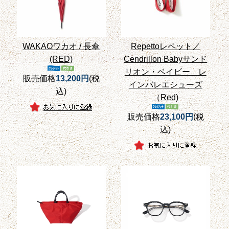
WAKAOワカオ / 長傘
Repettoレペット／
(RED)
Cendrillon Babyサンド
リオン・ベイビー レ
販売価格
13,200円
(税
インバレエシューズ
込)
（Red)
販売価格
23,100円
(税
込)