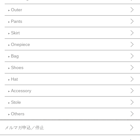
Outer
►
Pants
►
Skirt
►
Onepiece
►
Bag
►
Shoes
►
Hat
►
Accessory
►
Stole
►
Others
►
メルマガ申込／停止