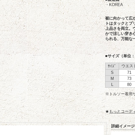
・KOREA
裾に向かって広
トはタックとプ
上品さを両立。
かで涼しい穿き
られる、万能な
■サイズ（単位：
ウエス
ｻｲｽﾞ
S
71
M
73
L
80
※トルソー着用
★
もっとコーデ
詳細イメージ