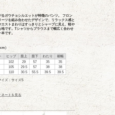
がるガウチョシルエットが特徴のパンツ。 フロン
リーツを組み合わせたデザインで、リラックス感と
ウエストまわりはすっきりとシャープに見え、軽や
心地です。Tシャツからブラウスまで幅広く合わせ
一本です。
cm）
ト
ヒップ
股上
股下
わたり
裾幅
102
29
57
35
35
105
29.5
57
38
38
110
30.5
55.5
39.5
39.5
サイズ：サイズS
ィネートを見る