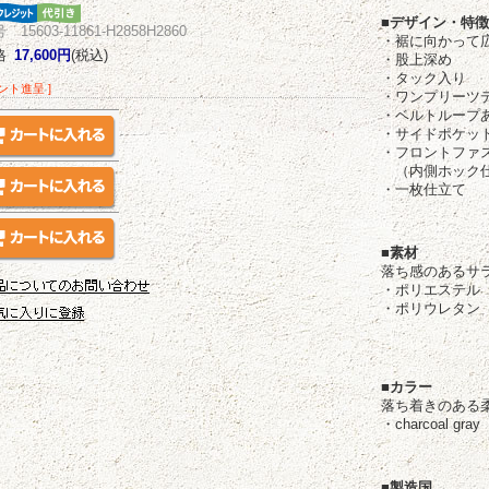
■デザイン・特
15603-11861-H2858H2860
・裾に向かって
格
17,600円
(税込)
・股上深め
・タック入り
イント進呈 ]
・ワンプリーツ
・ベルトループ
・サイドポケッ
・フロントファ
（内側ホック
・一枚仕立て
■素材
落ち感のあるサ
・ポリエステル
・ポリウレタン
■カラー
落ち着きのある
・charcoal gray
■製造国