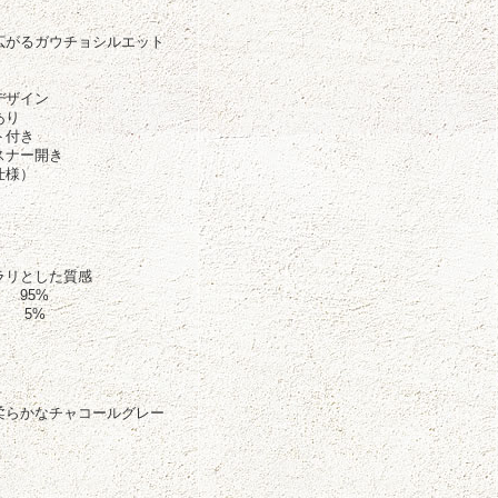
徴
広がるガウチョシルエット
デザイン
あり
ト付き
スナー開き
仕様）
ラリとした質感
 95%
 5%
柔らかなチャコールグレー