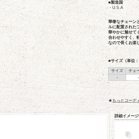
■製造国
・U.S.A
華奢なチェーン
ルに配置された
華やかに魅せて
合わせやすく、
なので長くお楽
■サイズ（単位：
サイズ
チェ
-
★
もっとコーデ
詳細イメージ