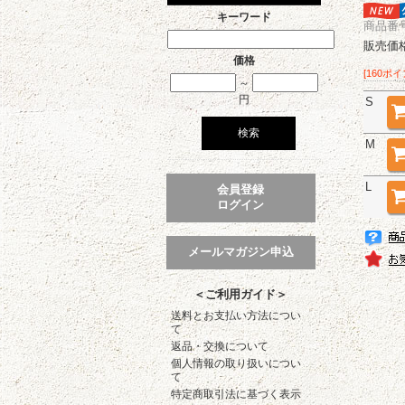
キーワード
商品番号 
販売価
価格
[160ポ
～
円
S
M
L
会員登録
ログイン
メールマガジン申込
＜ご利用ガイド＞
送料とお支払い方法につい
て
返品・交換について
個人情報の取り扱いについ
て
特定商取引法に基づく表示