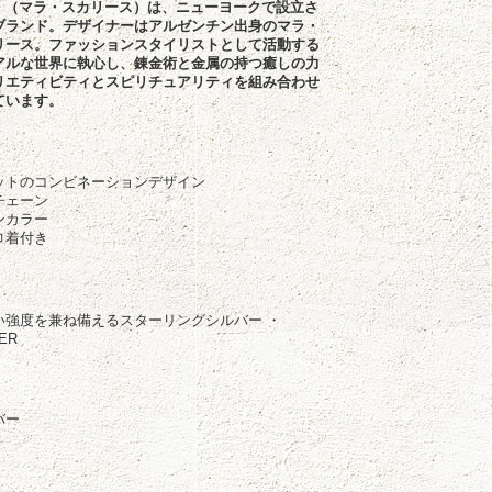
LISE （マラ・スカリース）は、ニューヨークで設立さ
ブランド。デザイナーはアルゼンチン出身のマラ・
リース。ファッションスタイリストとして活動する
アルな世界に執心し、錬金術と金属の持つ癒しの力
リエティビティとスピリチュアリティを組み合わせ
ています。
徴
ットのコンビネーションデザイン
チェーン
ンカラー
巾着付き
い強度を兼ね備えるスターリングシルバー ・
VER
バー