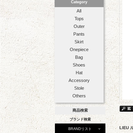
Category
All
Tops
Outer
Pants
Skirt
Onepiece
Bag
Shoes
Hat
Accessory
Stole
Others
商品検索
ブランド検索
LIEU
BRANDリスト