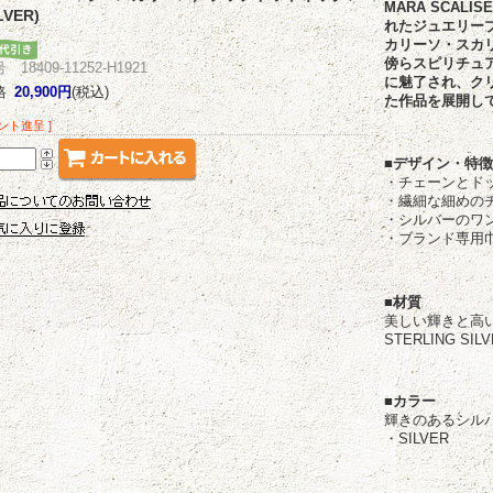
MARA SCA
VER)
れたジュエリー
カリーソ・スカ
傍らスピリチュ
18409-11252-H1921
に魅了され、ク
格
20,900円
(税込)
た作品を展開し
イント進呈 ]
■デザイン・特
・チェーンとド
・繊細な細めの
・シルバーのワ
・ブランド専用
■材質
美しい輝きと高
STERLING SIL
■カラー
輝きのあるシル
・SILVER