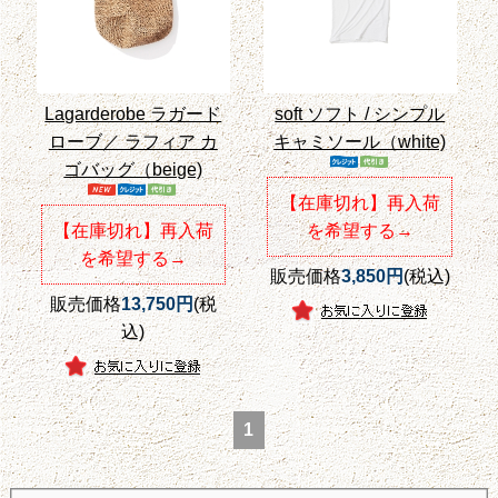
Lagarderobe ラガード
soft ソフト / シンプル
ローブ／ ラフィア カ
キャミソール（white)
ゴバッグ（beige)
【在庫切れ】再入荷
【在庫切れ】再入荷
を希望する→
を希望する→
販売価格
3,850円
(税込)
販売価格
13,750円
(税
込)
1