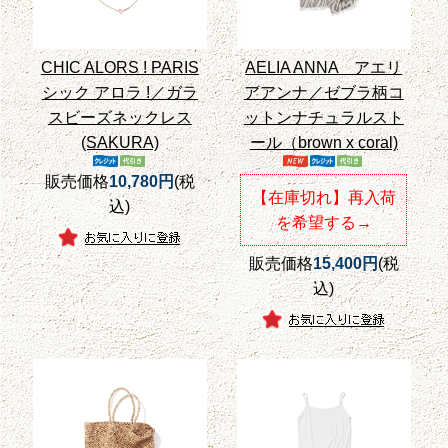
CHIC ALORS ! PARIS
AELIA ANNA アエリ
シック アロラ !／ガラ
アアンナ／ゼブラ柄コ
スビーズネックレス
ットンナチュラルスト
(SAKURA)
ール（brown x coral)
販売価格
10,780円
(税
【在庫切れ】再入荷
込)
を希望する→
販売価格
15,400円
(税
込)