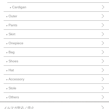
Cardigan
►
Outer
►
Pants
►
Skirt
►
Onepiece
►
Bag
►
Shoes
►
Hat
►
Accessory
►
Stole
►
Others
►
メルマガ申込／停止