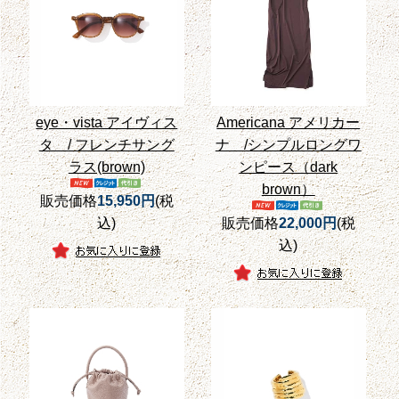
eye・vista アイヴィス
Americana アメリカー
タ / フレンチサング
ナ /シンプルロングワ
ラス(brown)
ンピース（dark
brown）
販売価格
15,950円
(税
込)
販売価格
22,000円
(税
込)