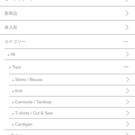
新商品
再入荷
カテゴリー
All
►
Tops
►
Shirts / Blouse
►
Knit
►
Camisole / Tanktop
►
T-shirts / Cut & Sew
►
Cardigan
►