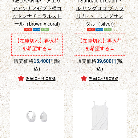
AELIA ANNA アエリ
il Sandalo of Capri イ
アアンナ／ゼブラ柄コ
ル サンダロ オブ カプ
ットンナチュラルスト
リ /トゥーリングサン
ール（brown x coral)
ダル（silver)
【在庫切れ】再入荷
【在庫切れ】再入荷
を希望する→
を希望する→
販売価格
15,400円
(税
販売価格
39,600円
(税
込)
込)