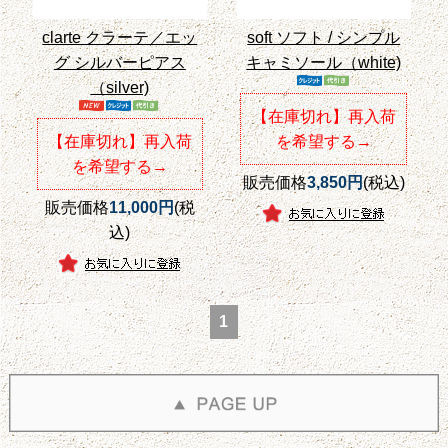
clarte クラーテ／エッ
soft ソフト / シンプル
グ シルバーピアス
キャミソール（white)
（silver)
【在庫切れ】再入荷
【在庫切れ】再入荷
を希望する→
を希望する→
販売価格
3,850円
(税込)
販売価格
11,000円
(税
込)
1