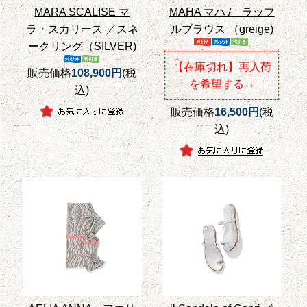
MARA SCALISE マ
MAHA マハ / ラッフ
ラ・スカリース ／スネ
ルブラウス （greige)
ークリング（SILVER)
【在庫切れ】再入荷
販売価格
108,900円
(税
を希望する→
込)
販売価格
16,500円
(税
込)