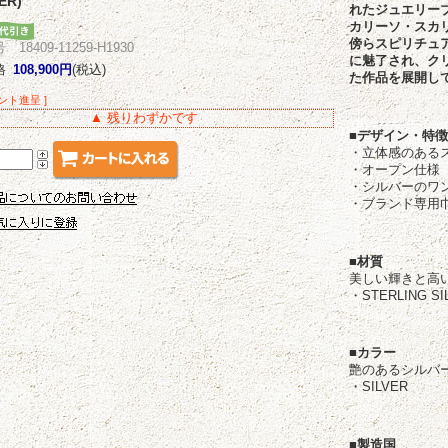
ER)
れたジュエリー
カリーソ・スカ
傍らスピリチュ
18409-11259-H1930
に魅了され、ク
格
108,900円
(税込)
た作品を展開し
イント進呈 ]
▲ 残りわずかです
■デザイン・特
・立体感のある
・オープン仕様
・シルバーのワ
・ブランド専用
■材質
美しい輝きと高
・STERLING SI
■カラー
艶のあるシルバ
・SILVER
■製造国