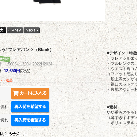
 ルゥ/ フレアパンツ（Black）
■デザイン・特
・フレアシルエ
・フルレングス
15603-11320-H2022H2024
・ウエスト総ゴ
格
12,650円
(税込)
（フィット感あ
・股上深めデザ
イント進呈 ]
・裾口カットオ
・裏地のない一
庫切れ
■素材
やや重みのある
（薄すぎずボデ
庫切れ
・ポリエステル 