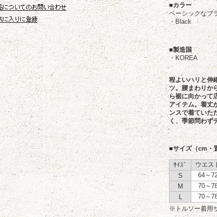
■カラー
ベーシックなブ
・Black
■製造国
・KOREA
程よいハリと伸
ツ。腰まわりか
ら裾に向かって
アイテム。着丈
ンスで着ていた
く、季節問わず
■サイズ（cm・
ウエス
ｻｲｽﾞ
64～7
S
70～7
M
70～7
L
※トルソー着用