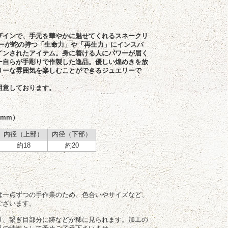
ザインで、手元を華やかに魅せてくれるスネークリ
ナーが蛇の持つ「生命力」や「再生力」にインスパ
インされたアイテム。身に着ける人にパワーが届く
ー自らが手彫りで作製した逸品。優しい煌めきを放
リーな雰囲気を楽しむことができるジュエリーで
用意しております。
：mm）
内径（上部）
内径（下部）
約18
約20
は一点ずつの手作業のため、色合いやサイズなど、
ございます。
り、繋ぎ目部分に跡などが稀に見られます。加工の