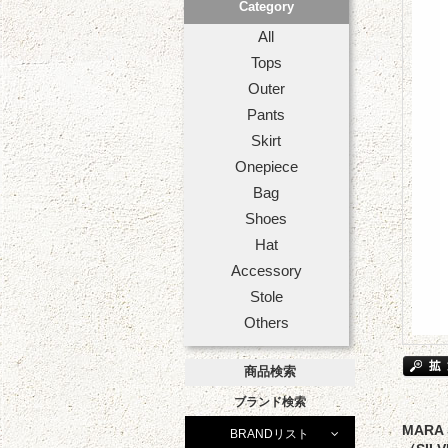
Category
All
Tops
Outer
Pants
Skirt
Onepiece
Bag
Shoes
Hat
Accessory
Stole
Others
商品検索
ブランド検索
MARA
BRANDリスト