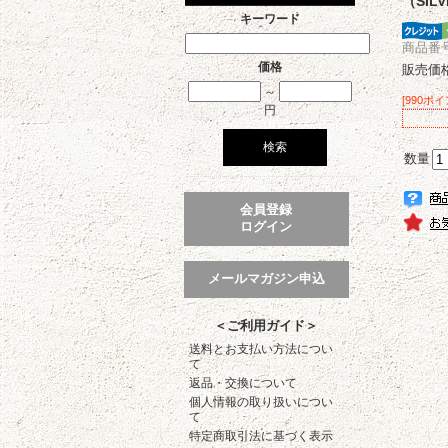
（SILV
キーワード
商品番号 
価格
販売価
～
[990ポ
円
数量
会員登録
ログイン
メールマガジン申込
＜ご利用ガイド＞
送料とお支払い方法につい
て
返品・交換について
個人情報の取り扱いについ
て
特定商取引法に基づく表示