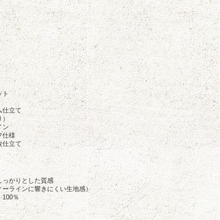
徴
ット
ム仕立て
り）
イン
フ仕様
枚仕立て
しっかりとした質感
ィーラインに響きにくい生地感）
100％