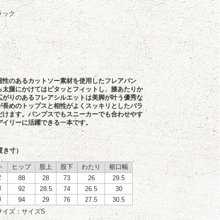
ラック
縮性のあるカットソー素材を使用したフレアパン
ら太腿にかけてはピタッとフィットし、膝あたりか
広がりのあるフレアシルエットは美脚が叶う優秀な
が長めのトップスと相性がよくスッキリとしたバラ
だけます。パンプスでもスニーカーでも合わせやす
デイリーに活躍できる一本です。
置き寸）
ト
ヒップ
股上
股下
わたり
裾口幅
2
88
28
73
26
29.5
8
92
28.5
74
26.5
30
8
94
29
76
27.5
30.5
サイズ：サイズS