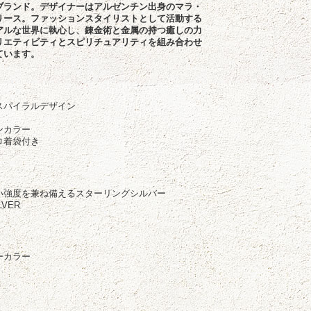
ブランド。デザイナーはアルゼンチン出身のマラ・
リース。ファッションスタイリストとして活動する
アルな世界に執心し、錬金術と金属の持つ癒しの力
リエティビティとスピリチュアリティを組み合わせ
ています。
徴
スパイラルデザイン
ンカラー
巾着袋付き
い強度を兼ね備えるスターリングシルバー
LVER
ーカラー