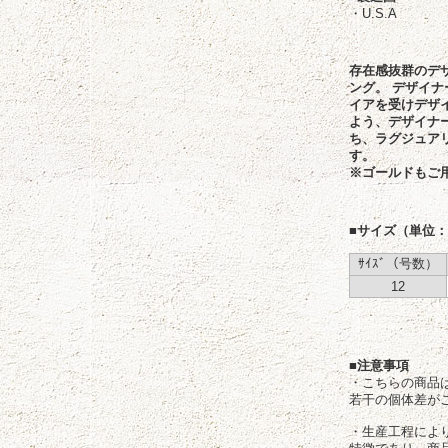
・U.S.A
存在感抜群のデ
ング。 デザイ
イアを受けデザ
よう、デザイナ
ち、ラグジュア
す。
※ゴールドもご
■サイズ（単位
ｻｲｽﾞ（号数）
12
■注意事項
・こちらの商品
若干の個体差が
・生産工程によ