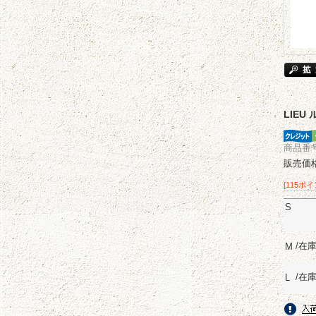
LIEU
商品番号 
販売価
[115ポ
S
/在
M
/在
L