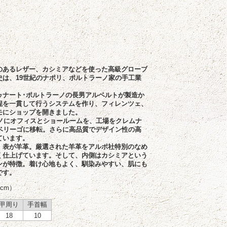
のあるレザー、カシミアなどを使った高級グローブ
史は、19世紀のナポリ、ポルトラーノ家の手工業
。
ゥナート･ポルトラーノの長男アルベルトが製造か
程を一貫して行うシステムを作り、フィレンツェ、
モにショップを開きました。
ラノにオフィスとショールームを、工場をクレムナ
ンベリーゴに移転。さらに高品質でデザイン性の高
ています。
、表が羊革。厳選された羊革をアルポ社特別のなめ
く仕上げています。そして、内側はカシミアという
ンが特徴。着け心地もよく、馴染みやすい、肌にも
です。
cm）
甲周り
手首幅
18
10