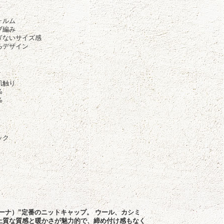
徴
ォルム
ブ編み
ぎないサイズ感
るデザイン
肌触り
%
%
ック
レジーナ）”定番のニットキャップ。 ウール、カシミ
上質な質感と暖かさが魅力的で、締め付け感もなく