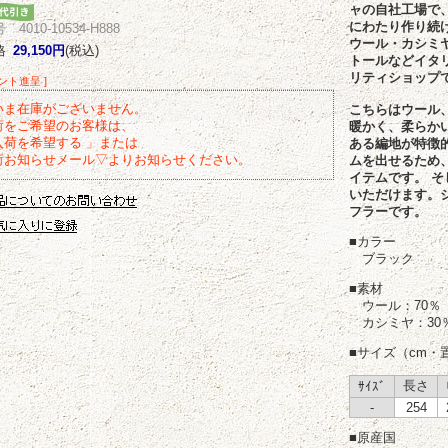
ャの自社工場で
にわたり作り続け
4010-10534-H888
ウール・カシミ
格
29,150円
(税込)
トールなどイタ
リティショップ
イント進呈 ]
いま在庫がございません。
こちらはウール
荷をご希望のお客様は、
暖かく、柔らか
入荷を希望する 」または
ある編地が特徴
荷お知らせメール▽よりお知らせください。
ムを出せるため
イテムです。 
いただけます。
フラーです。
■カラー
ブラック
■素材
ウール：70％
カシミヤ：30
■サイズ（cm・
長さ
ｻｲｽﾞ
-
254
■原産国