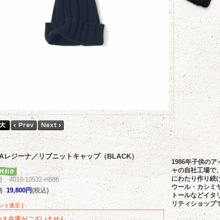
INAレジーナ／リブニットキャップ（BLACK）
1986年子供の
ャの自社工場で
にわたり作り続け
4010-10532-H886
ウール・カシミ
格
19,800円
(税込)
トールなどイタ
リティショップ
イント進呈 ]
いま在庫がございません。