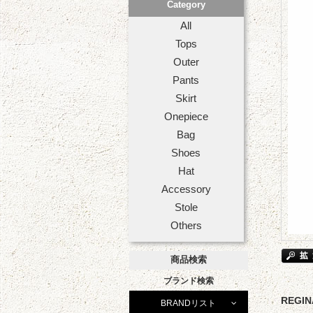
Category
All
Tops
Outer
Pants
Skirt
Onepiece
Bag
Shoes
Hat
Accessory
Stole
Others
商品検索
ブランド検索
REG
BRANDリスト