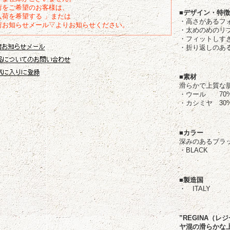
荷をご希望のお客様は、
■デザイン・特
入荷を希望する 」または
・高さがあるフ
荷お知らせメール▽よりお知らせください。
・太めのめのリ
・フィットしす
・折り返しのあ
■素材
滑らかで上質な
・ウール 70
・カシミヤ 30
■カラー
深みのあるブラ
・BLACK
■製造国
・ ITALY
”REGINA（
ヤ混の滑らかな