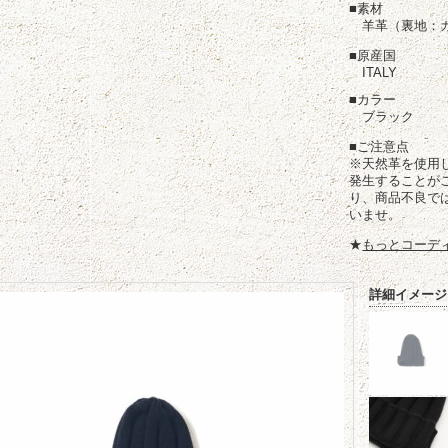
■素材
羊革（裏地：カ
■原産国
ITALY
■カラー
ブラック
■ご注意点
※天然革を使用
発生することが
り、商品不良で
いませ。
★
もっとコーデ
詳細イメージ