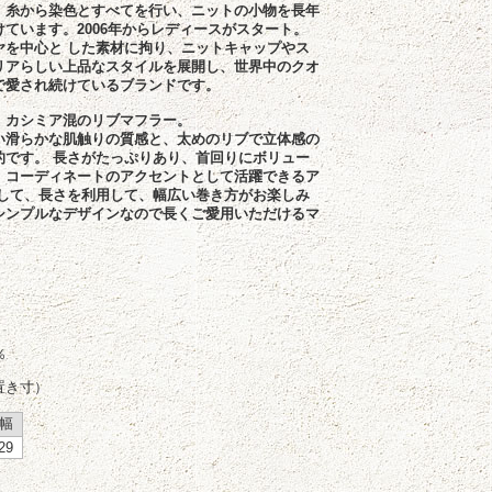
、糸から染色とすべてを行い、ニットの小物を長年
ています。2006年からレディースがスタート。
ヤを中心と した素材に拘り、ニットキャップやス
リアらしい上品なスタイルを展開し、世界中のクオ
で愛され続けているブランドです。
、カシミア混のリブマフラー。
い滑らかな肌触りの質感と、太めのリブで立体感の
的です。 長さがたっぷりあり、首回りにボリュー
、コーディネートのアクセントとして活躍できるア
そして、長さを利用して、幅広い巻き方がお楽しみ
シンプルなデザインなので長くご愛用いただけるマ
％
置き寸）
幅
29