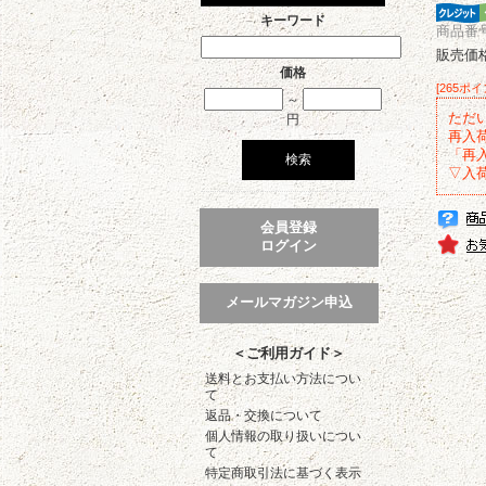
キーワード
商品番号 
販売価
価格
[265ポ
～
ただ
円
再入
「再
▽入
会員登録
ログイン
メールマガジン申込
＜ご利用ガイド＞
送料とお支払い方法につい
て
返品・交換について
個人情報の取り扱いについ
て
特定商取引法に基づく表示