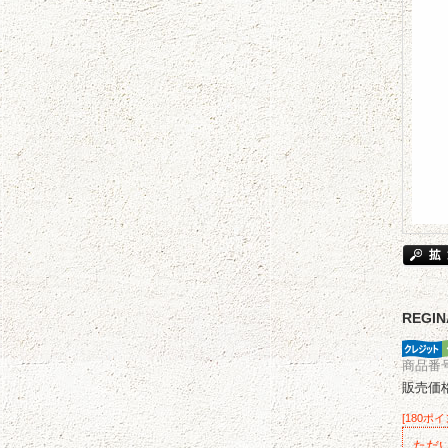
REG
商品番号 
販売価
[180ポ
ただ