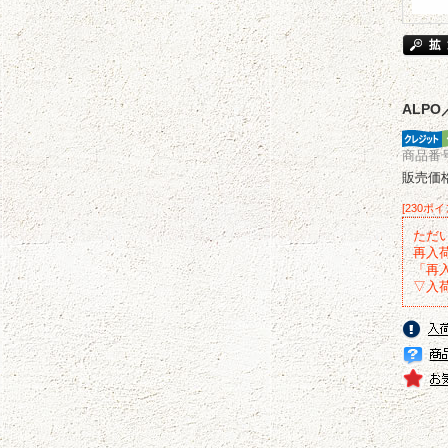
ALP
商品番号 
販売価
[230ポ
ただ
再入
「再
▽入