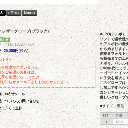
O／レザーグローブ(ブラック)
ALPO(アルポ）
ソフトで柔軟性
のアルポ社の歴
4110-10328-H604
から始まります
格
25,300円
(税込)
創業者フォルト
ら販売までの工
イント進呈 ]
ナポリ、パレル
いま在庫がございません。
1940年代にミ
荷をご希望のお客様は、
ーゴ･ディ･イ
入荷を希望する 」または
い手袋を追求し
荷お知らせメール▽よりお知らせください。
このグローブは
し加工で柔らか
コンビネーショ
優しいグローブ
■サイズ（単位：
全長
ｻｲｽﾞ
7
23.5