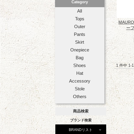
Category
All
Tops
MAURO
Outer
ーフ
Pants
Skirt
Onepiece
Bag
Shoes
1 件中 1
Hat
Accessory
Stole
Others
商品検索
ブランド検索
BRANDリスト