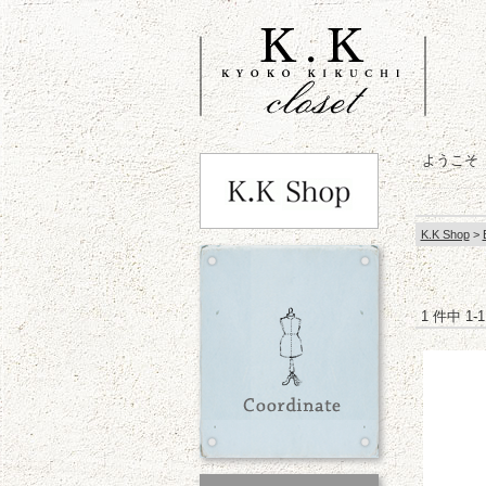
ようこそ
K.K Shop
>
1 件中 1