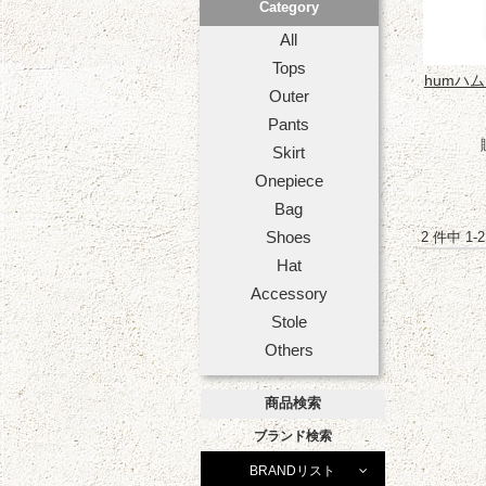
Category
All
Tops
humハ
Outer
Pants
Skirt
Onepiece
Bag
Shoes
2 件中 1
Hat
Accessory
Stole
Others
商品検索
ブランド検索
BRANDリスト