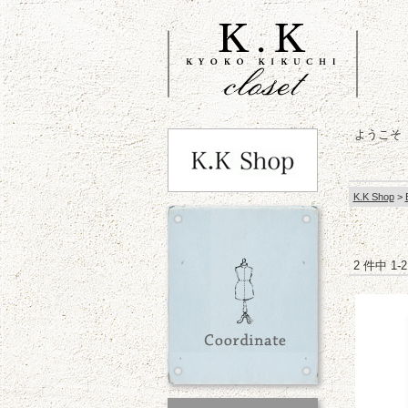
ようこそ
K.K Shop
>
2 件中 1