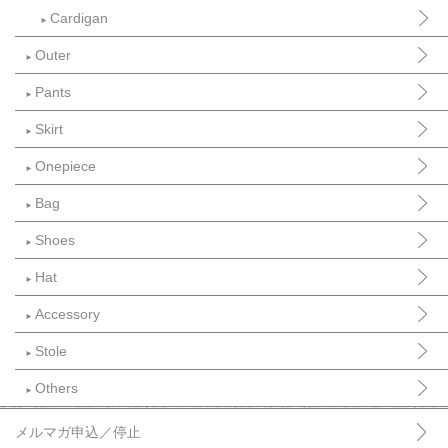
Cardigan
►
Outer
►
Pants
►
Skirt
►
Onepiece
►
Bag
►
Shoes
►
Hat
►
Accessory
►
Stole
►
Others
►
メルマガ申込／停止