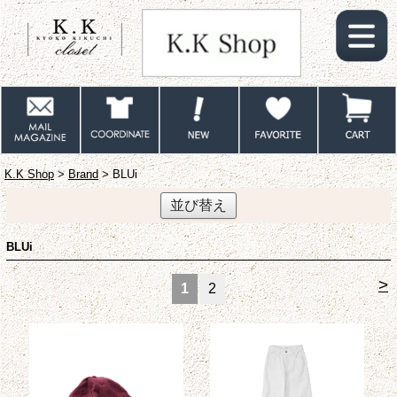
K.K Shop
>
Brand
> BLUi
並び替え
BLUi
>
1
2