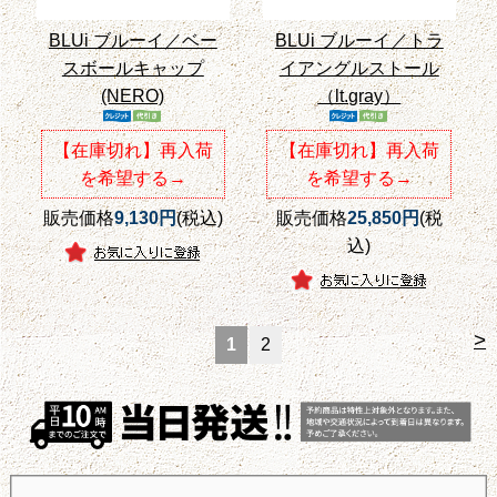
BLUi ブルーイ／ベー
BLUi ブルーイ／トラ
スボールキャップ
イアングルストール
(NERO)
（lt.gray）
【在庫切れ】再入荷
【在庫切れ】再入荷
を希望する→
を希望する→
販売価格
9,130円
(税込)
販売価格
25,850円
(税
込)
>
1
2