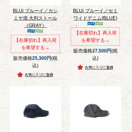
BLUi ブルーイ／カシ
BLUi ブルーイ／セミ
ミヤ混 大判ストール
ワイドデニム(BLUE)
（GRAY）
【在庫切れ】再入荷
【在庫切れ】再入荷
を希望する→
を希望する→
販売価格
27,500円
(税
販売価格
25,300円
(税
込)
込)