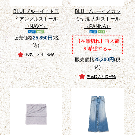
BLUi ブルーイ／トラ
BLUi ブルーイ／カシ
イアングルストール
ミヤ混 大判ストール
（NAVY）
（PANNA）
販売価格
25,850円
(税
【在庫切れ】再入荷
込)
を希望する→
販売価格
25,300円
(税
込)