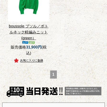
boussole ブソル／ボト
ルネック畦編みニット
(green）
販売価格
31,900円
(税
込)
1