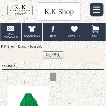
K.K Shop
>
Brand
> boussole
並び替え
boussole
1