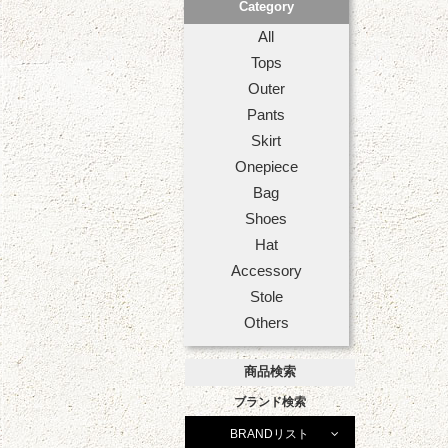
Category
All
Tops
Outer
Pants
Skirt
Onepiece
Bag
Shoes
Hat
Accessory
Stole
Others
商品検索
ブランド検索
BRANDリスト