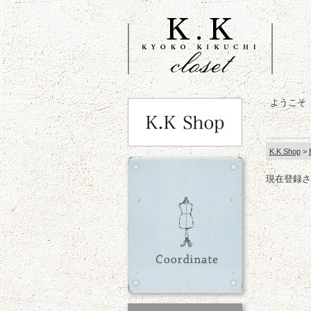
ようこそ
K.K Shop
>
現在登録さ