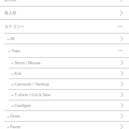
再入荷
カテゴリー
All
►
Tops
►
Shirts / Blouse
►
Knit
►
Camisole / Tanktop
►
T-shirts / Cut & Sew
►
Cardigan
►
Outer
►
Pants
►