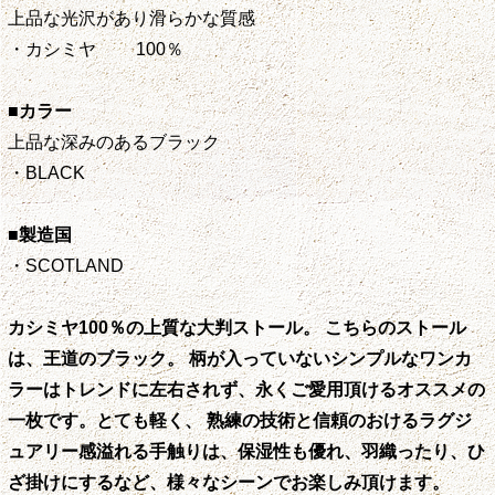
上品な光沢があり滑らかな質感
・カシミヤ 100％
■カラー
上品な深みのあるブラック
・BLACK
■製造国
・SCOTLAND
カシミヤ100％の上質な大判ストール。 こちらのストール
は、王道のブラック。 柄が入っていないシンプルなワンカ
ラーはトレンドに左右されず、永くご愛用頂けるオススメの
一枚です。とても軽く、 熟練の技術と信頼のおけるラグジ
ュアリー感溢れる手触りは、保湿性も優れ、羽織ったり、ひ
ざ掛けにするなど、様々なシーンでお楽しみ頂けます。