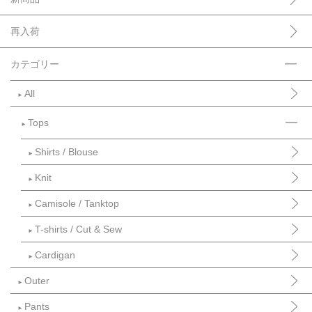
再入荷
カテゴリー
All
►
Tops
►
Shirts / Blouse
►
Knit
►
Camisole / Tanktop
►
T-shirts / Cut & Sew
►
Cardigan
►
Outer
►
Pants
►