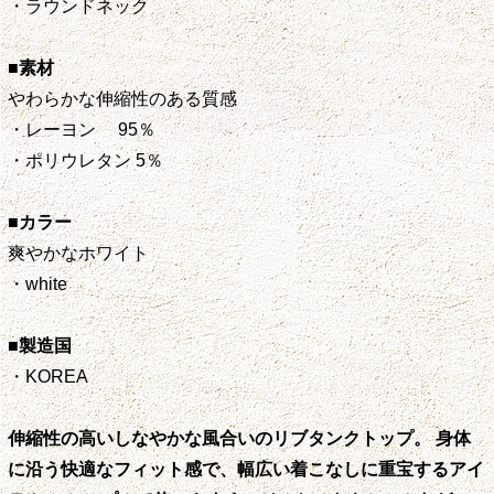
・ラウンドネック
■素材
やわらかな伸縮性のある質感
・レーヨン 95％
・ポリウレタン 5％
■カラー
爽やかなホワイト
・white
■製造国
・KOREA
伸縮性の高いしなやかな風合いのリブタンクトップ。 身体
に沿う快適なフィット感で、幅広い着こなしに重宝するアイ