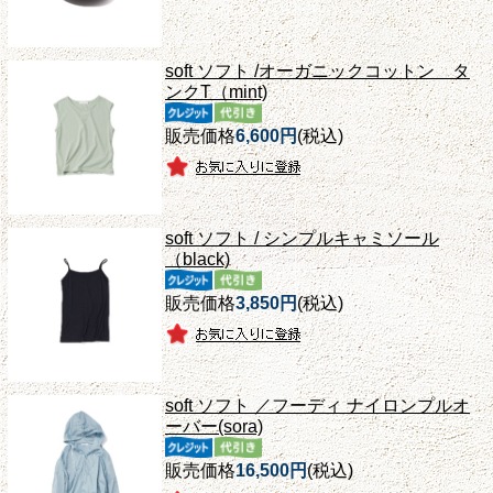
soft ソフト /オーガニックコットン タ
ンクT（mint)
販売価格
6,600円
(税込)
soft ソフト / シンプルキャミソール
（black)
販売価格
3,850円
(税込)
soft ソフト ／フーディ ナイロンプルオ
ーバー(sora)
販売価格
16,500円
(税込)