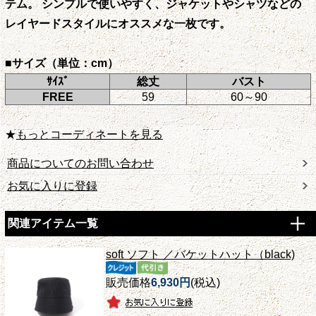
テム。 シンプルで使いやすく、ジャケットやシャツなどの
レイヤードスタイルにオススメな一枚です。
■サイズ（単位：cm）
ｻｲｽﾞ
総丈
バスト
FREE
59
60～90
★
もっとコーディネートを見る
商品についてのお問い合わせ
お気に入りに登録
関連アイテム一覧
soft ソフト ／バケットハット（black)
販売価格
6,930円
(税込)