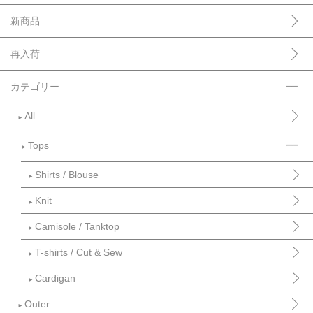
新商品
再入荷
カテゴリー
All
►
Tops
►
Shirts / Blouse
►
Knit
►
Camisole / Tanktop
►
T-shirts / Cut & Sew
►
Cardigan
►
Outer
►