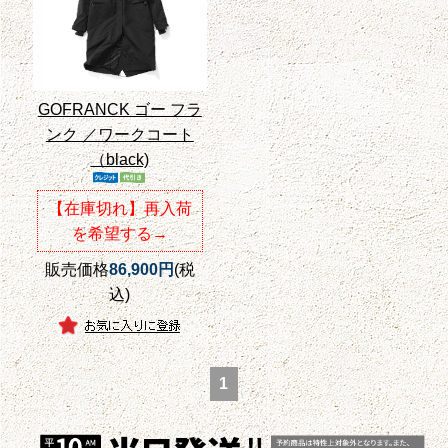
GOFRANCK ゴー フラ
ンク ／ワークコート
（black)
【在庫切れ】再入荷
を希望する→
販売価格
86,900円
(税
込)
1