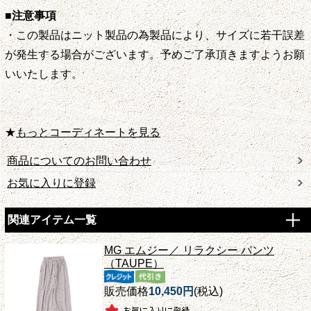
■注意事項
・この製品はニット製品の為製品により、サイズに若干誤差
が発生する場合がございます。予めご了承頂きますようお願
いいたします。
★
もっとコーディネートを見る
商品についてのお問い合わせ
お気に入りに登録
関連アイテム一覧
MG エムジー／ リラクシー パンツ
（TAUPE）
販売価格
10,450円
(税込)