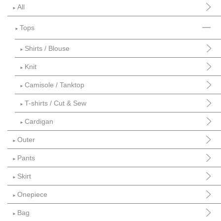
All
►
Tops
►
Shirts / Blouse
►
Knit
►
Camisole / Tanktop
►
T-shirts / Cut & Sew
►
Cardigan
►
Outer
►
Pants
►
Skirt
►
Onepiece
►
Bag
►