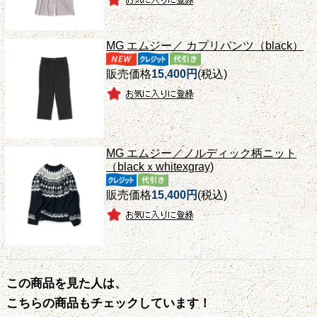
MG エムジー／ カプリパンツ（black）
販売価格
15,400円
(税込)
MG エムジー／ノルディック柄ニット
（blackｘwhitexgray)
販売価格
15,400円
(税込)
この商品を見た人は、
こちらの商品もチェックしています！