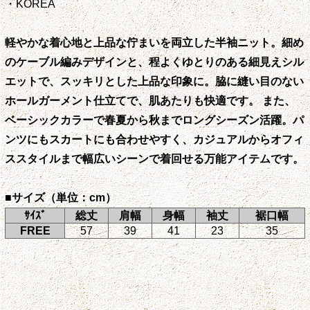
・KOREA
軽やかな着心地と上品な佇まいを両立した半袖ニット。細め
のケーブル編みデザインと、程よくゆとりのある細見えシル
エットで、スッキリとした上品な印象に。脇に縫い目のない
ホールガーメント仕立てで、肌あたりも快適です。 また、
ベーシックカラーで春夏から秋までロングシーズン活躍。パ
ンツにもスカートにも合わせやすく、カジュアルからオフィ
ススタイルまで幅広いシーンで着回せる万能アイテムです。
■サイズ（単位：cm）
ｻｲｽﾞ
総丈
肩幅
身幅
袖丈
裾口幅
FREE
57
39
41
23
35