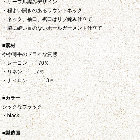
・ケーブル編みデザイン
・程よい開きのあるラウンドネック
・ネック、袖口、裾口はリブ編み仕立て
・脇に縫い目のないホールガーメント仕立て
■素材
やや薄手のドライな質感
・レーヨン 70％
・リネン 17％
・ナイロン 13％
■カラー
シックなブラック
・black
■製造国