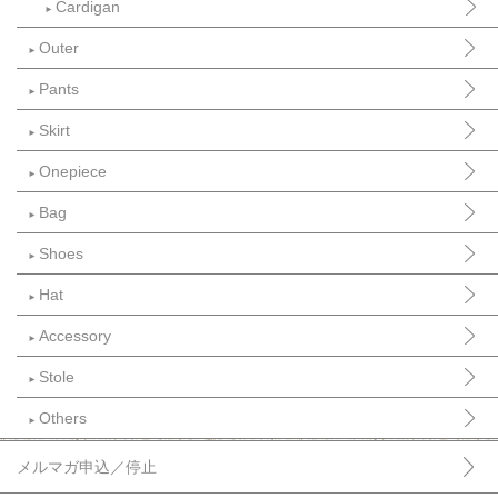
Cardigan
►
Outer
►
Pants
►
Skirt
►
Onepiece
►
Bag
►
Shoes
►
Hat
►
Accessory
►
Stole
►
Others
►
メルマガ申込／停止