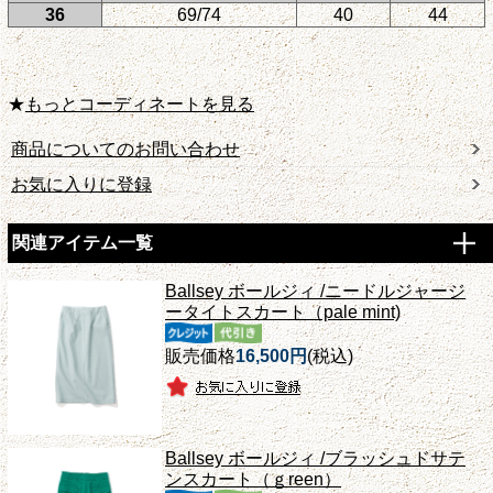
36
69/74
40
44
★
もっとコーディネートを見る
商品についてのお問い合わせ
お気に入りに登録
関連アイテム一覧
Ballsey ボールジィ /ニードルジャージ
ータイトスカート（pale mint)
販売価格
16,500円
(税込)
Ballsey ボールジィ /ブラッシュドサテ
ンスカート（ｇreen）