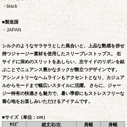
・black
■製造国
・JAPAN
シルクのようなサラサラとした風合いと、上品な艶感を併せ
持つジャージー素材を使用したスリーブレストップス。 右
サイドに深めのスリットをあしらい、左サイドのリボンを結
ぶことでニュアンス豊かなタックが際立つデザインです。
アシンメトリーなヘムラインもアクセントとなり、カジュア
ルからモードまで幅広いスタイルに活躍。 さらに、ジャー
ジー特有の快適さも魅力で、暑い季節にもストレスフリーな
着心地をお楽しみいただけるアイテムです。
■サイズ（単位：cm）
ｻｲｽﾞ
総丈右/左
肩幅
身幅