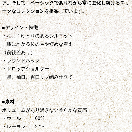
ア。そして、ベーシックでありながら常に進化し続けるスリ
ークなコレクションを提案しています。
■デザイン・特徴
・程よくゆとりのあるシルエット
・腰にかかる位のやや短めな着丈
（前後差あり）
・ラウンドネック
・ドロップショルダー
・襟、袖口、裾口リブ編み仕立て
■素材
ボリュームがあり過ぎない柔らかな質感
・ウール 60%
・レーヨン 27%