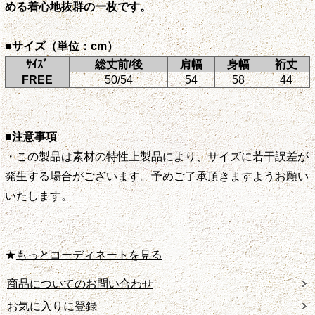
める着心地抜群の一枚です。
■サイズ（単位：cm）
ｻｲｽﾞ
総丈前/後
肩幅
身幅
裄丈
FREE
50/54
54
58
44
■注意事項
・この製品は素材の特性上製品により、サイズに若干誤差が
発生する場合がございます。予めご了承頂きますようお願い
いたします。
★
もっとコーディネートを見る
商品についてのお問い合わせ
お気に入りに登録