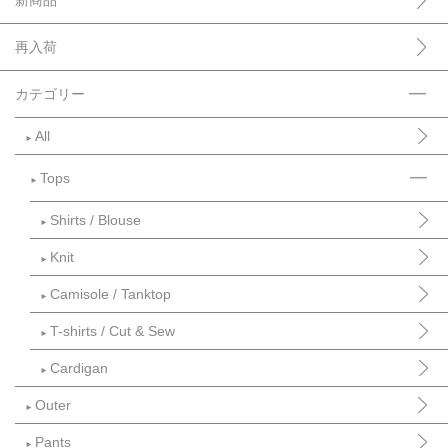
新商品
再入荷
カテゴリー
All
►
Tops
►
Shirts / Blouse
►
Knit
►
Camisole / Tanktop
►
T-shirts / Cut & Sew
►
Cardigan
►
Outer
►
Pants
►