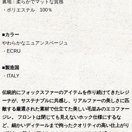
裏地：柔らかでマットな質感
・ポリエステル 100％
■カラー
やわらかなニュアンスベージュ
・ECRU
■製造国
・ITALY
伝統的にフォックスファーのアイテムを作り続けてきたレジ
ーナが、サステナブルに共感し、リアルファーの美しさに匹
敵する厳選された素材で仕立てた美しい毛並みのエコファー
ジレ。 フロントは閉じても見えないホック仕様にするな
ど、細かいディテールまで拘ったクオリティの高い仕上がり