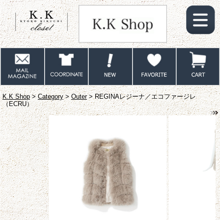
K.K Shop
>
Category
>
Outer
> REGINAレジーナ／エコファージレ
（ECRU）