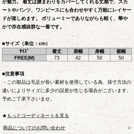
が魅力。 着丈は腰まわりをカバーしてくれる丈感で、スカ
ートやパンツ、ワンピースにも合わせやすく万能にレイヤー
ドが楽しめます。 ボリューミーでありながらも軽く、華や
かで存在感抜群な一着です。
■サイズ（単位：cm）
ｻｲｽﾞ
着丈
肩幅
身幅
裾幅
FREE(M)
73
42
50
50
■注意事項
・この製品は毛足が長い素材を使用している為、採寸方法の
違いによりサイズに多少の誤差が生じる場合がございます。
予めご了承下さいませ。
★
もっとコーディネートを見る
商品についてのお問い合わせ