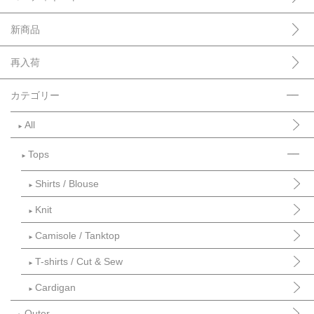
新商品
再入荷
カテゴリー
All
►
Tops
►
Shirts / Blouse
►
Knit
►
Camisole / Tanktop
►
T-shirts / Cut & Sew
►
Cardigan
►
Outer