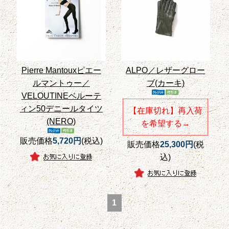
Pierre Mantouxピエー
ALPO／レザーグロー
ルマントゥー／
ブ(カーキ)
VELOUTINEベルーテ
ィン50デニールタイツ
【在庫切れ】再入荷
(NERO)
を希望する→
販売価格
5,720円
(税込)
販売価格
25,300円
(税
込)
1