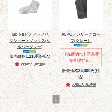
Tabioタビオ／ラメベ
ALPO／レザーグロー
タショートソックス(シ
ブ(グレー）
ルバーグレー)
【在庫切れ】再入荷
販売価格
1,210円
(税込)
を希望する→
販売価格
25,300円
(税
込)
1