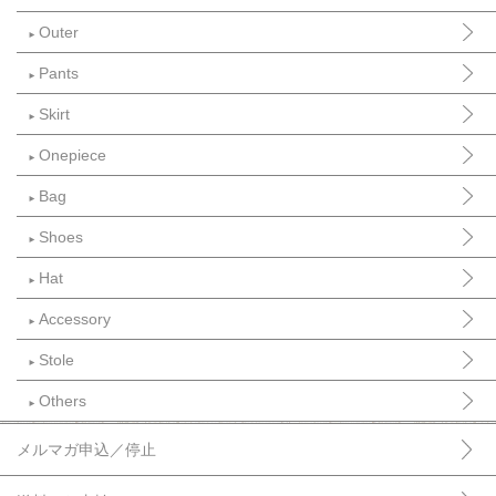
Outer
►
Pants
►
Skirt
►
Onepiece
►
Bag
►
Shoes
►
Hat
►
Accessory
►
Stole
►
Others
►
メルマガ申込／停止