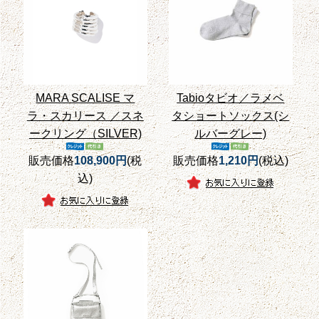
MARA SCALISE マ
Tabioタビオ／ラメベ
ラ・スカリース ／スネ
タショートソックス(シ
ークリング（SILVER)
ルバーグレー)
販売価格
108,900円
(税
販売価格
1,210円
(税込)
込)