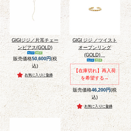
GIGIジジ／片耳チェー
GIGI ジジ ／ツイスト
ンピアス(GOLD)
オープンリング
(GOLD)
販売価格
50,600円
(税
込)
【在庫切れ】再入荷
を希望する→
販売価格
46,200円
(税
込)