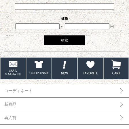
価格
～
円
コーディネート
新商品
再入荷