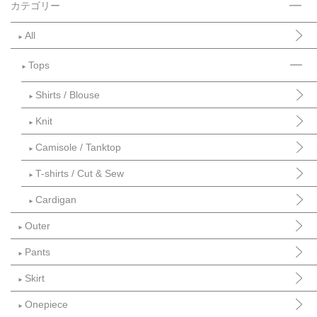
カテゴリー
All
►
Tops
►
Shirts / Blouse
►
Knit
►
Camisole / Tanktop
►
T-shirts / Cut & Sew
►
Cardigan
►
Outer
►
Pants
►
Skirt
►
Onepiece
►