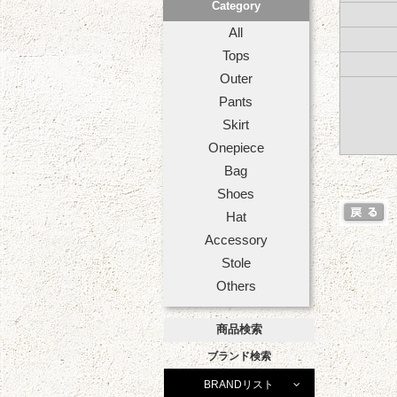
Category
All
Tops
Outer
Pants
Skirt
Onepiece
Bag
Shoes
Hat
Accessory
Stole
Others
商品検索
ブランド検索
BRANDリスト