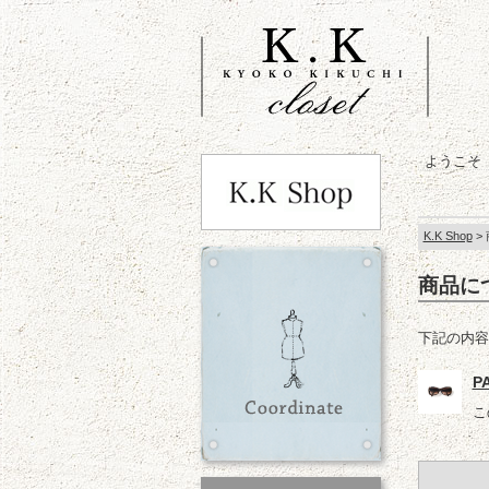
ようこそ
K.K Shop
>
商品に
下記の内容
P
こ