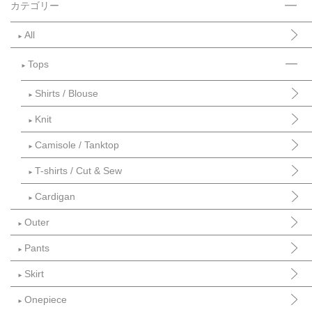
カテゴリー
All
►
Tops
►
Shirts / Blouse
►
Knit
►
Camisole / Tanktop
►
T-shirts / Cut & Sew
►
Cardigan
►
Outer
►
Pants
►
Skirt
►
Onepiece
►