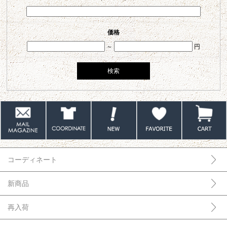
価格
～
円
コーディネート
新商品
再入荷