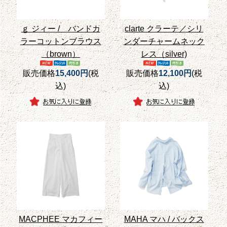
ｇ ジィー / バンドカ
clarte クラーテ／シリ
ラーコットンブラウス
ンダーチャームネック
（brown）
レス（silver)
販売価格
15,400円
(税
販売価格
12,100円
(税
込)
込)
MACPHEE マカフィー
MAHA マハ / バックス