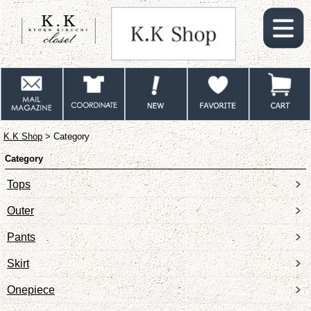
K.K Shop
> Category
Category
Tops
Outer
Pants
Skirt
Onepiece