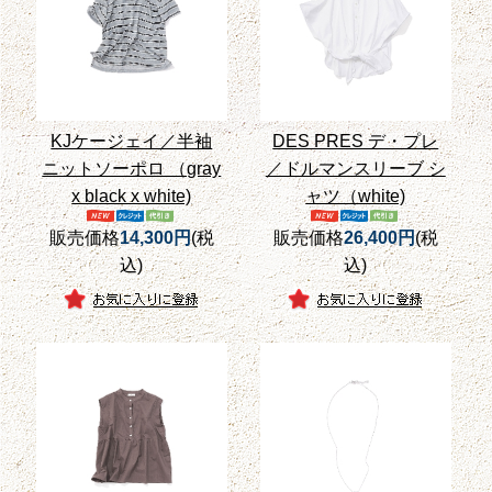
KJケージェイ／半袖
DES PRES デ・プレ
ニットソーポロ （gray
／ドルマンスリーブ シ
x black x white)
ャツ（white)
販売価格
14,300円
(税
販売価格
26,400円
(税
込)
込)