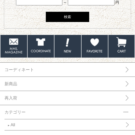
～
円
コーディネート
新商品
再入荷
カテゴリー
All
►