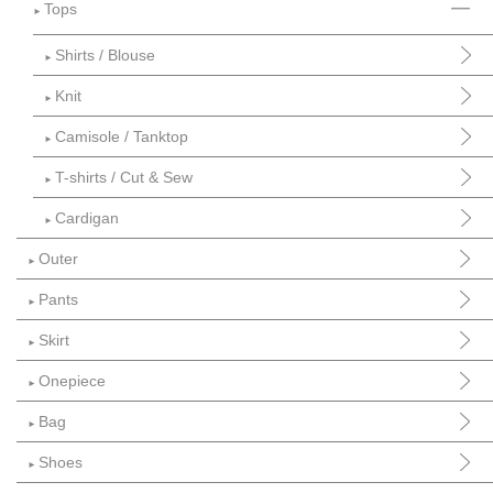
Tops
►
Shirts / Blouse
►
Knit
►
Camisole / Tanktop
►
T-shirts / Cut & Sew
►
Cardigan
►
Outer
►
Pants
►
Skirt
►
Onepiece
►
Bag
►
Shoes
►