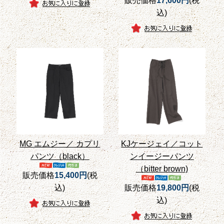
販売価格
17,600円
(税
込)
MG エムジー／ カプリ
KJケージェイ／コット
パンツ（black）
ンイージーパンツ
（bitter brown)
販売価格
15,400円
(税
込)
販売価格
19,800円
(税
込)