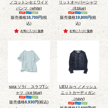
／コットンセミワイド
リットオーバーシャツ
パンツ（white)
（lt.blue)
販売価格
18,700円
(税
販売価格
19,800円
(税
込)
込)
sora ソラ/ スラブTシ
LIEU ルゥ ／メッシュ
ャツ（ice blue)
ニットカーディガン
（navy)
販売価格
6,930円
(税込)