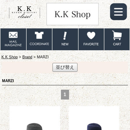
K.K Shop
>
Brand
> MARZI
並び替え
MARZI
1