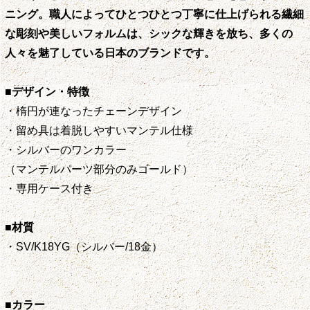
ニング。職人によってひとつひとつ丁寧に仕上げられる繊細
な彫刻や美しいフォルムは、シックな輝きを放ち、多くの
人々を魅了している日本のブランドです。
■デザイン・特徴
・楕円が連なったチェーンデザイン
・留め具は着脱しやすいマンテル仕様
・シルバーのワンカラー
（マンテルパーツ部分のみゴールド）
・専用ケース付き
■材質
・SV/K18YG（シルバー/18金）
■カラー