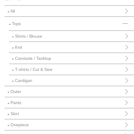
All
►
Tops
►
Shirts / Blouse
►
Knit
►
Camisole / Tanktop
►
T-shirts / Cut & Sew
►
Cardigan
►
Outer
►
Pants
►
Skirt
►
Onepiece
►