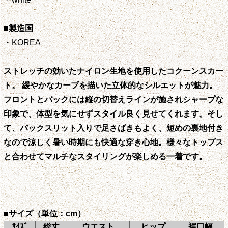
■製造国
・KOREA
ストレッチの効いたナイロン生地を使用したコクーンスカー
ト。 緩やかなカーブを描いた立体的なシルエットが魅力。
フロントとバックには縦の切替えラインが施されシャープな
印象で、体型を気にせずスタイル良く見せてくれます。そし
て、バックスリット入りで足さばきもよく、短めの裏地付き
なので涼しく暑い時期にも快適な穿き心地。様々なトップス
と合わせてマルチなスタイリングが楽しめる一着です。
■サイズ（単位：cm）
ｻｲｽﾞ
総丈
ウエスト
ヒップ
裾口幅