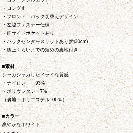
・ロング丈
・フロント、バック切替えデザイン
・左脇ファスナー仕様
・両サイドポケットあり
・バックセンタースリットあり(約30cm)
・膝上くらいまでの短めの裏地付き
■素材
シャカシャカしたドライな質感
・ナイロン 93%
・ポリウレタン 7%
（裏地：ポリエステル100％）
■カラー
爽やかなホワイト
・white