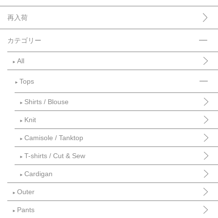
再入荷
カテゴリー
All
►
Tops
►
Shirts / Blouse
►
Knit
►
Camisole / Tanktop
►
T-shirts / Cut & Sew
►
Cardigan
►
Outer
►
Pants
►