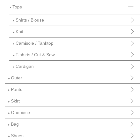
Tops
►
Shirts / Blouse
►
Knit
►
Camisole / Tanktop
►
T-shirts / Cut & Sew
►
Cardigan
►
Outer
►
Pants
►
Skirt
►
Onepiece
►
Bag
►
Shoes
►