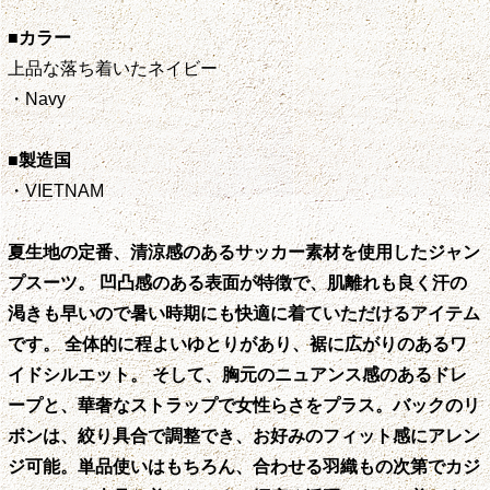
■カラー
上品な落ち着いたネイビー
・Navy
■製造国
・VIETNAM
夏生地の定番、清涼感のあるサッカー素材を使用したジャン
プスーツ。 凹凸感のある表面が特徴で、肌離れも良く汗の
渇きも早いので暑い時期にも快適に着ていただけるアイテム
です。 全体的に程よいゆとりがあり、裾に広がりのあるワ
イドシルエット。 そして、胸元のニュアンス感のあるドレ
ープと、華奢なストラップで女性らさをプラス。バックのリ
ボンは、絞り具合で調整でき、お好みのフィット感にアレン
ジ可能。単品使いはもちろん、合わせる羽織もの次第でカジ