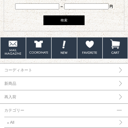
～
円
コーディネート
新商品
再入荷
カテゴリー
All
►