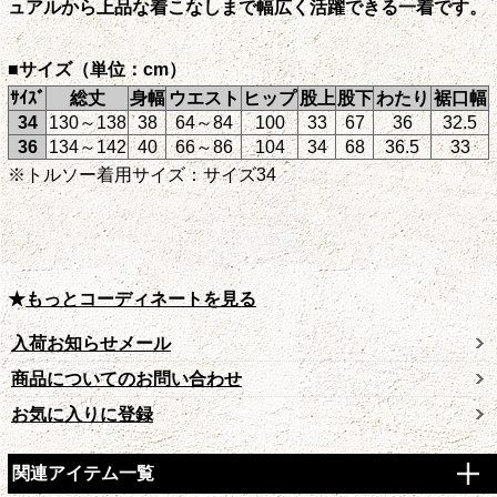
ュアルから上品な着こなしまで幅広く活躍できる一着です。
■サイズ（単位：cm）
ｻｲｽﾞ
総丈
身幅
ウエスト
ヒップ
股上
股下
わたり
裾口幅
34
130～138
38
64～84
100
33
67
36
32.5
36
134～142
40
66～86
104
34
68
36.5
33
※トルソー着用サイズ：サイズ34
★
もっとコーディネートを見る
入荷お知らせメール
商品についてのお問い合わせ
お気に入りに登録
関連アイテム一覧