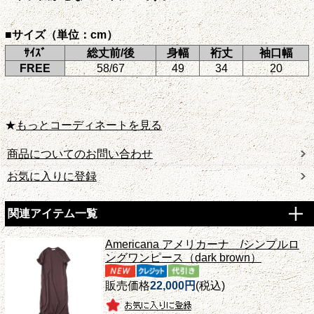
■サイズ（単位：cm）
ｻｲｽﾞ
総丈前/後
身幅
裄丈
袖口幅
FREE
58/67
49
34
20
★
もっとコーディネートを見る
商品についてのお問い合わせ
お気に入りに登録
関連アイテム一覧
Americana アメリカーナ /シンプルロ
ングワンピース（dark brown）
販売価格
22,000円
(税込)