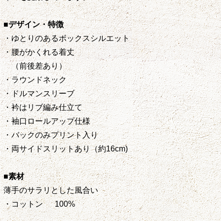
■デザイン・特徴
・ゆとりのあるボックスシルエット
・腰がかくれる着丈
（前後差あり）
・ラウンドネック
・ドルマンスリーブ
・衿はリブ編み仕立て
・袖口ロールアップ仕様
・バックのみプリント入り
・両サイドスリットあり（約16cm)
■素材
薄手のサラリとした風合い
・コットン 100%