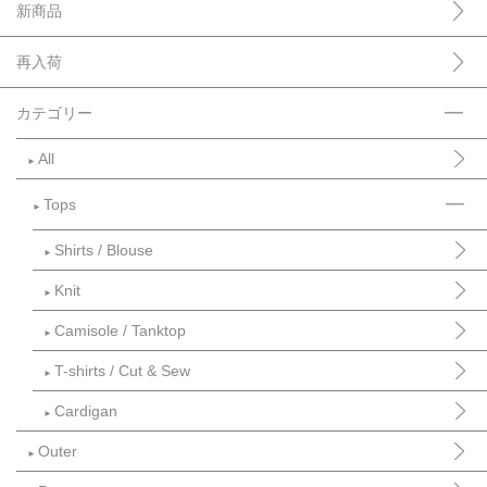
新商品
再入荷
カテゴリー
All
►
Tops
►
Shirts / Blouse
►
Knit
►
Camisole / Tanktop
►
T-shirts / Cut & Sew
►
Cardigan
►
Outer
►