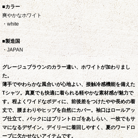
■カラー
爽やかなホワイト
・white
■製造国
・JAPAN
グレージュブラウンのカラー違い、ホワイトが加わりまし
た。
薄手でやわらかな風合いが心地よい、接触冷感機能を備えた
Tシャツ。真夏でも快適に着られる軽やかな素材感が魅力で
す。程よくワイドなボディに、前後差をつけたやや長めの着
丈で、腰まわりやヒップを自然にカバー。袖口はロールアッ
プ仕立て、バックにはプリントロゴをあしらい、一枚でもサ
マになるデザイン。デイリーに着回しやすく、夏のワードロ
ーブに欠かせないアイテムです。