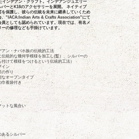
したインデアン・クラフト。インデアンジュエリー
バーとK18のアクセサリーを展開。 ネイティブ
芸を保護し、彼らの伝統を未来に継承していくため
CA:Indian Arts & Crafts Association”にて
会員としても認められています。現在では、有名メ
リーの修理なども手掛けています。
徴
デアン・ナバホ族の伝統的工法
に伝統的な幾何学模様を加工し(鏨）、シルバーの
ち付けて模様をつけるという伝統的工法）
ザイン
業の作り
能なオープンタイプ
の巾着袋付き
マットな風合い
のあるシルバー