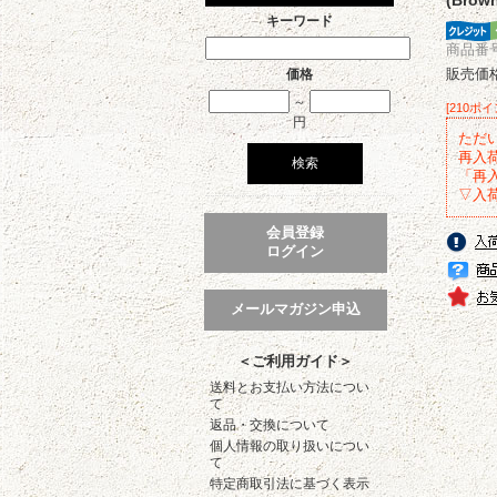
キーワード
商品番号 
販売価
価格
～
[210ポ
円
ただ
再入
「再
▽入
会員登録
ログイン
メールマガジン申込
＜ご利用ガイド＞
送料とお支払い方法につい
て
返品・交換について
個人情報の取り扱いについ
て
特定商取引法に基づく表示