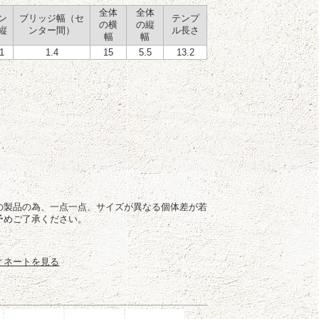
全体
全体
ン
ブリッジ幅（セ
テンプ
の横
の縦
縦
ンター間）
ル長さ
幅
幅
.1
1.4
15
5.5
13.2
）
の製品の為、一点一点、サイズが異なる個体差が若
予めご了承ください。
ィネートを見る