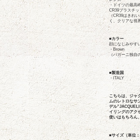
・ドイツの最高
CR39プラスチ
（CR39はき
く、クリアな視
■カラー
顔になじみやす
・Brown
（パガーニ独自
■製造国
・ITALY
こちらは、ジャ
ムのレトロなサ
デル”JACQU
イリングのアク
使いはもちろん
■サイズ（単位：