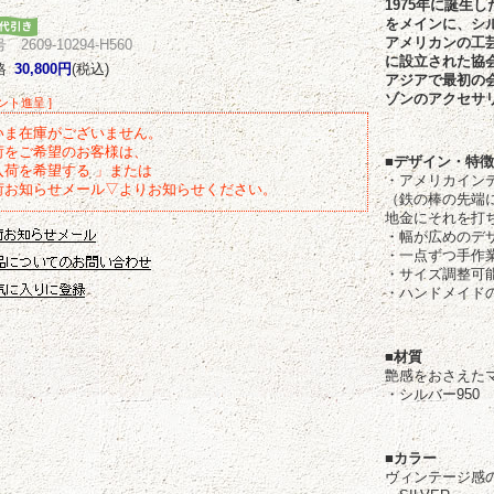
1975年に誕生
をメインに、シル
アメリカンの工
2609-10294-H560
に設立された協会、”IA
格
30,800円
(税込)
アジアで最初の
ゾンのアクセサ
イント進呈 ]
いま在庫がございません。
荷をご希望のお客様は、
■デザイン・特
入荷を希望する 」または
・アメリカイン
荷お知らせメール▽よりお知らせください。
（鉄の棒の先端
地金にそれを打
・幅が広めのデ
・一点ずつ手作
・サイズ調整可
・ハンドメイド
■材質
艶感をおさえた
・シルバー950
■カラー
ヴィンテージ感