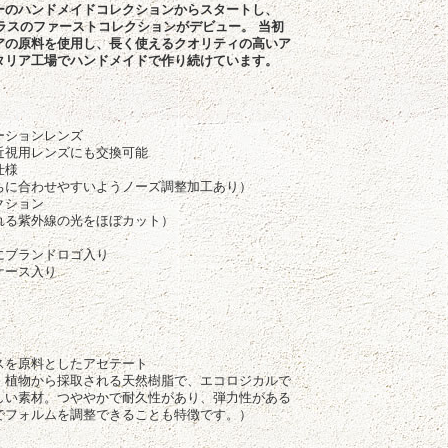
ーのハンドメイドコレクションからスタートし、
グラスのファーストコレクションがデビュー。 当初
アの原料を使用し、長く使えるクオリティの高いア
タリア工場でハンドメイドで作り続けています。
徴
ーションレンズ
近視用レンズにも交換可能
仕様
ちに合わせやすいようノーズ調整加工あり）
テクション
れる紫外線の光をほぼカット）
にブランドロゴ入り
ケース入り
スを原料としたアセテート
、植物から採取される天然樹脂で、エコロジカルで
しい素材。つややかで耐久性があり、弾力性がある
でフォルムを調整できることも特徴です。）