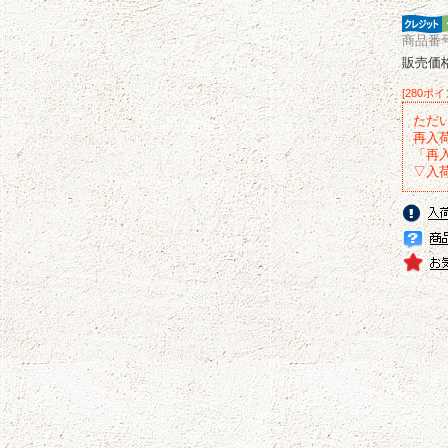
商品番号 
販売価
[280ポ
ただ
再入
「再
▽入