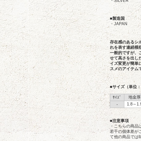
・SILVER
■製造国
・JAPAN
存在感のあるシ
れを表す連続模
一般的ですが、
せて高さを出し
イズ変更が簡単
スメのアイテム
■サイズ（単位
地金厚
ｻｲｽﾞ
1.8～1.
-
■注意事項
・こちらの商品
若干の個体差が
て他の商品では