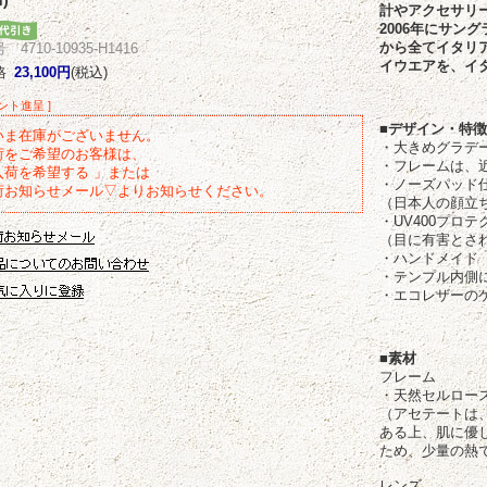
計やアクセサリ
2006年にサン
から全てイタリ
4710-10935-H1416
イウエアを、イ
格
23,100円
(税込)
イント進呈 ]
■デザイン・特
いま在庫がございません。
・大きめグラデ
荷をご希望のお客様は、
・フレームは、
入荷を希望する 」または
・ノーズパッド
荷お知らせメール▽よりお知らせください。
（日本人の顔立
・UV400プロ
（目に有害とさ
・ハンドメイド
・テンプル内側
・エコレザーの
■素材
フレーム
・天然セルロー
（アセテートは
ある上、肌に優
ため、少量の熱
レンズ