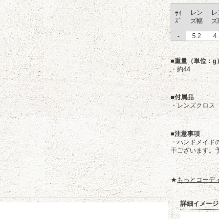
レン
レ
ｻｲ
ｽﾞ
ズ幅
ズ
-
5.2
4
■重量（単位：g
・約44
■付属品
・レンズクロス
■注意事項
・ハンドメイド
干ございます。
★
もっとコーデ
詳細イメージ