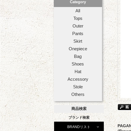
Category
All
Tops
Outer
Pants
Skirt
Onepiece
Bag
Shoes
Hat
Accessory
Stole
Others
商品検索
ブランド検索
PAGA
BRANDリスト
(Brow