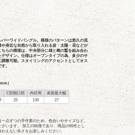
ルバーワイドバングル。模様のパターンは悠久の流
様や身近な自然から取り入れる波・太陽・花などが
こちらの模様は、中央部分に雄と雌の鏨を組み合わ
たデザイン。仕様はオープンタイプの為、多少のサ
に調整可能。スタイリングのアクセントとしてオス
です。
：mm）
C型開口部
内径周
表面最大幅
9
25
130
27
は一点ずつの手作業のため、色合いやサイズなど、
ございます。 加工の特徴であり、商品の特性とし
味わえない良さをお楽しみください。