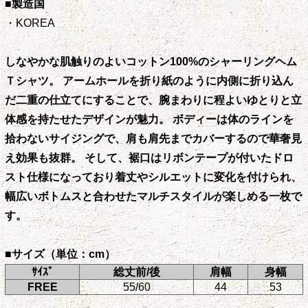
■製造国
・KOREA
しなやかな肌触りのよいコットン100%のシャーリングヘム
Ｔシャツ。 アームホールを折り紙のように内側に折り込ん
だ二重の仕立てにすることで、腕まわりに程よいゆとりと立
体感を持たせたデザインが魅力。 ボディーは体のラインを
拾わないサイジングで、肩も肩先までカバーするので華奢見
え効果も抜群。 そして、裾口はリボンテープが付いたドロ
スト仕様になっており着丈やシルエットに変化を付けられ、
幅広いボトムスと合わせたマルチスタイルが楽しめる一枚で
す。
■サイズ（単位：cm）
ｻｲｽﾞ
総丈前/後
肩幅
身幅
FREE
55/60
44
53