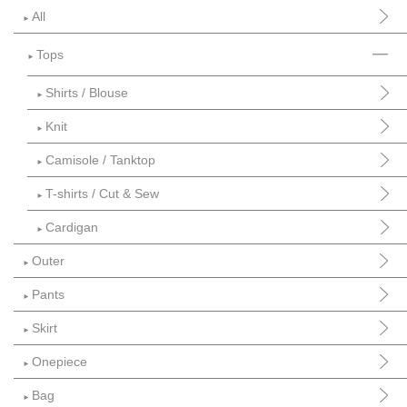
All
►
Tops
►
Shirts / Blouse
►
Knit
►
Camisole / Tanktop
►
T-shirts / Cut & Sew
►
Cardigan
►
Outer
►
Pants
►
Skirt
►
Onepiece
►
Bag
►