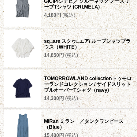
GICIPIジチピ／ クルーネック ノースリ
ーブTシャツ (GRI,MELA)
4,180円
(税込)
sq□are スクゥ□エア/ ループシャツブラ
ウス（WHITE）
14,850円
(税込)
TOMORROWLAND collectionトゥモロ
ーランドコレクション / サイドスリット
プルオーバーTシャツ（navy)
14,300円
(税込)
MiRan ミラン ／タンクワンピース
（Blue）
15,400円
(税込)